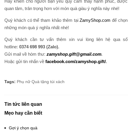
Hãy khiến cho người bạn yêu quý cảm thấy hạnh phúc, được
quan tâm, trân trọng hơn với món quà giàu ý nghĩa này nhé!
Quý khách có thể tham khảo thêm tại
ZamyShop.com
để chọn
những món quà ý nghĩa nhất nhé!
Quý khách cần tư vấn thêm xin vui lòng liên hệ qua số
hotline:
0374 698 993 (Zalo).
Gửi mail về hòm thư:
zamyshop.gift@gmail.com
.
Hoặc gửi tin nhắn về
facebook.com/zamyshop.gift/
.
Tags:
Phụ nữ
Quà tặng
túi xách
Tin tức liên quan
Mẹo hay cần biết
Gợi ý chọn quà