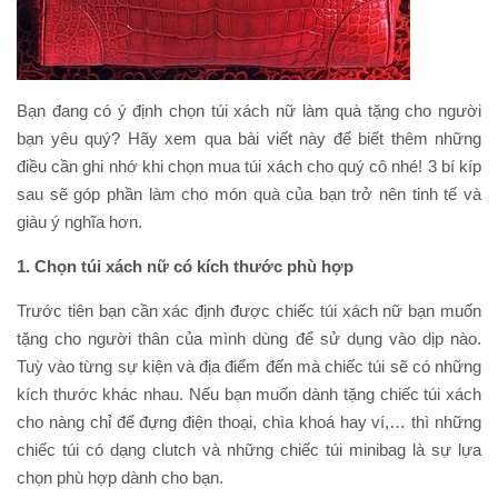
Bạn đang có ý định chọn túi xách nữ làm quà tặng cho người
bạn yêu quý? Hãy xem qua bài viết này để biết thêm những
điều cần ghi nhớ khi chọn mua túi xách cho quý cô nhé! 3 bí kíp
sau sẽ góp phần làm cho món quà của bạn trở nên tinh tế và
giàu ý nghĩa hơn.
1. Chọn túi xách nữ có kích thước phù hợp
Trước tiên bạn cần xác định được chiếc túi xách nữ bạn muốn
tặng cho người thân của mình dùng để sử dụng vào dịp nào.
Tuỳ vào từng sự kiện và địa điểm đến mà chiếc túi sẽ có những
kích thước khác nhau. Nếu bạn muốn dành tặng chiếc túi xách
cho nàng chỉ để đựng điện thoại, chìa khoá hay ví,… thì những
chiếc túi có dạng clutch và những chiếc túi minibag là sự lựa
chọn phù hợp dành cho bạn.