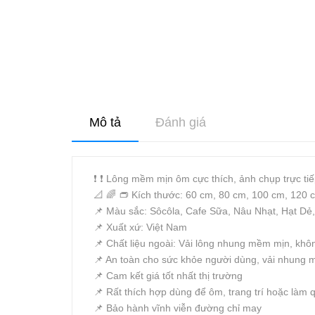
Mô tả
Đánh giá
❗️ ❗️ Lông mềm mịn ôm cực thích, ảnh chụp trực t
📐 🌈 👝 Kích thước: 60 cm, 80 cm, 100 cm, 120
📌 Màu sắc: Sôcôla, Cafe Sữa, Nâu Nhạt, Hạt Dẻ
📌 Xuất xứ: Việt Nam
📌 Chất liệu ngoài: Vải lông nhung mềm mịn, khô
📌 An toàn cho sức khỏe người dùng, vải nhung m
📌 Cam kết giá tốt nhất thị trường
📌 Rất thích hợp dùng để ôm, trang trí hoặc làm qu
📌 Bảo hành vĩnh viễn đường chỉ may