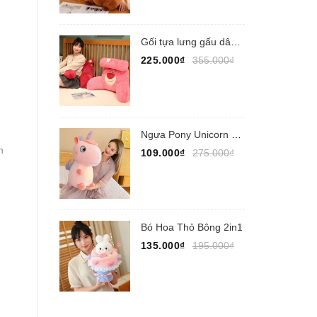
Gối tựa lưng gấu dâu Lotso
225.000₫
355.000₫
Ngựa Pony Unicorn ngồi
h
109.000₫
275.000₫
Bó Hoa Thỏ Bông 2in1
135.000₫
195.000₫