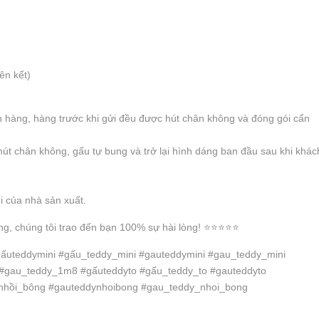
iên kết)
 hàng, hàng trước khi gửi đều được hút chân không và đóng gói cẩn
hút chân không, gấu tự bung và trở lại hình dáng ban đầu sau khi khác
ỗi của nhà sản xuất.
, chúng tôi trao đến bạn 100% sự hài lòng! ⭐️⭐️⭐️⭐️⭐️
ấuteddymini #gấu_teddy_mini #gauteddymini #gau_teddy_mini
gau_teddy_1m8 #gấuteddyto #gấu_teddy_to #gauteddyto
nhồi_bông #gauteddynhoibong #gau_teddy_nhoi_bong