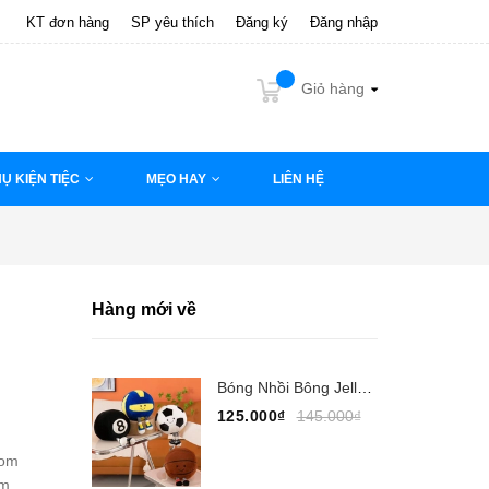
KT đơn hàng
SP yêu thích
Đăng ký
Đăng nhập
Giỏ hàng
Ụ KIỆN TIỆC
MẸO HAY
LIÊN HỆ
Hàng mới về
Bóng Nhồi Bông Jellycat 30cm, Jellycat Bóng Đá,...
125.000₫
145.000₫
com
cm