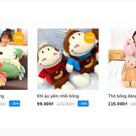
Sale
Sale
ng
Khỉ áo yếm nhồi bông
Thỏ bông đán
00₫
99.000₫
175.000₫
115.000₫
19
- 25%
- 43%