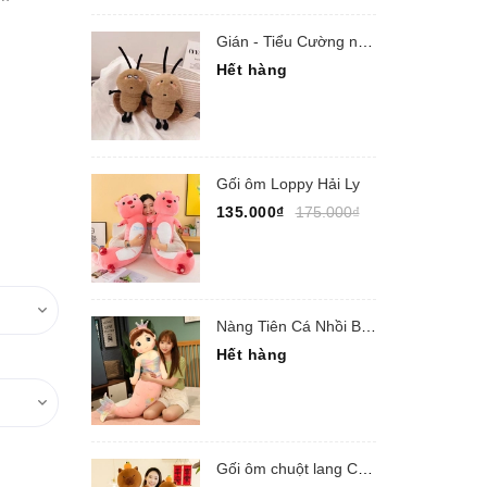
Gián - Tiểu Cường nhồi bông
Hết hàng
Gối ôm Loppy Hải Ly
135.000₫
175.000₫
Nàng Tiên Cá Nhồi Bông
Hết hàng
Gối ôm chuột lang Capypara