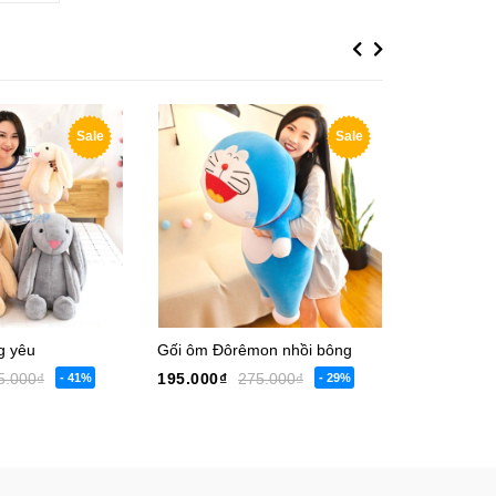
Previous
Next
Sale
Sale
g yêu
Gối ôm Đôrêmon nhồi bông
Vịt lười nh
5.000₫
195.000₫
275.000₫
165.000₫
- 41%
- 29%