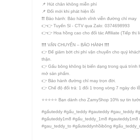
📌 Hút chân không miễn phí
📌 Đổi mới khi phát hiện lỗi
❗️❗️ Bảo hành: Bảo hành vĩnh viễn đường chỉ may
👉👉 Tuyển Sỉ - CTV qua Zalo: 0374698993
👉👉 Hoa hồng cao cho đối tác Affiliate (Tiếp thị l
❗️❗️❗️ VẬN CHUYỂN – BẢO HÀNH ❗️❗️❗️
👉 Để giảm bớt chi phí vận chuyển cho quý khách
thận.
👉 Gấu bông không bị biến dạng trong quá trình 
mở sản phẩm.
👉 Bảo hành đường chỉ may trọn đời.
👉 Chế độ đổi trả: 1 đổi 1 trong vòng 7 ngày do l
⭐️⭐️⭐️⭐️⭐️ Bạn dành cho ZamyShop 10% sự tin tưởng
#gấuteddy #gấu_teddy #gauteddy #gau_teddy #g
#gấuteddy1m8 #gấu_teddy_1m8 #gauteddy1m8 #
#gau_teddy_to #gấuteddynhồibông #gấu_teddy_