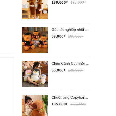
139.000₫
195.000₫
Gấu tốt nghiệp nhồi bông
59.000₫
185.000₫
Chim Cánh Cụt nhồi bông
55.000₫
145.000₫
Chuột lang Capybara nhồi bông
135.000₫
755.000₫