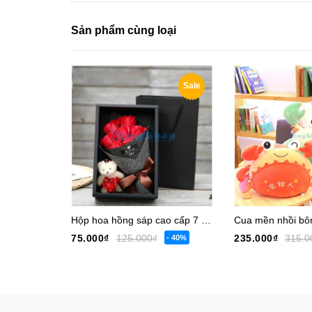
Sản phẩm cùng loại
Sale
Hộp hoa hồng sáp cao cấp 7 bông
Cua mền nhồi bô
75.000₫
125.000₫
235.000₫
315.0
- 40%