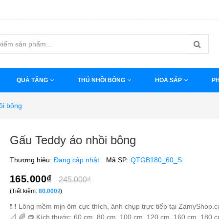
QUÀ TẶNG
THÚ NHỒI BÔNG
HOA SÁP
PH
ồi bông
Gấu Teddy áo nhồi bông
Thương hiệu:
Đang cập nhật
Mã SP:
QTGB180_60_S
165.000₫
245.000₫
(Tiết kiệm:
80.000₫
)
❗️ ❗️ Lông mềm mịn ôm cực thích, ảnh chụp trực tiếp tại ZamyShop.
📐 🌈 👝 Kích thước: 60 cm, 80 cm, 100 cm, 120 cm, 160 cm, 180 