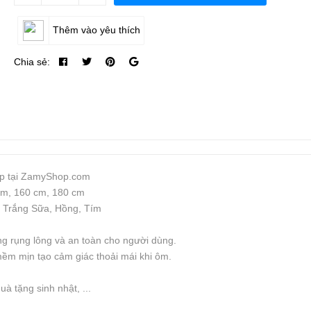
Thêm vào yêu thích
Chia sẻ:
iếp tại ZamyShop.com
 cm, 160 cm, 180 cm
, Trắng Sữa, Hồng, Tím
ng rụng lông và an toàn cho người dùng.
ềm mịn tạo cảm giác thoải mái khi ôm.
à tặng sinh nhật, ...