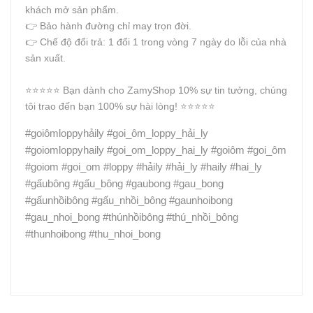
khách mở sản phẩm.
👉 Bảo hành đường chỉ may trọn đời.
👉 Chế độ đổi trả: 1 đổi 1 trong vòng 7 ngày do lỗi của nhà
sản xuất.
⭐️⭐️⭐️⭐️⭐️ Bạn dành cho ZamyShop 10% sự tin tưởng, chúng
tôi trao đến bạn 100% sự hài lòng! ⭐️⭐️⭐️⭐️⭐️
#goiômloppyhảily #goi_ôm_loppy_hải_ly
#goiomloppyhaily #goi_om_loppy_hai_ly #goiôm #goi_ôm
#goiom #goi_om #loppy #hảily #hải_ly #haily #hai_ly
#gấubông #gấu_bông #gaubong #gau_bong
#gấunhồibông #gấu_nhồi_bông #gaunhoibong
#gau_nhoi_bong #thúnhồibông #thú_nhồi_bông
#thunhoibong #thu_nhoi_bong