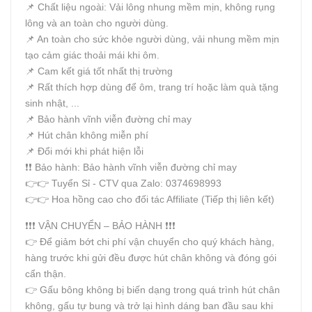
📌 Chất liệu ngoài: Vải lông nhung mềm mịn, không rụng
lông và an toàn cho người dùng.
📌 An toàn cho sức khỏe người dùng, vải nhung mềm mịn
tạo cảm giác thoải mái khi ôm.
📌 Cam kết giá tốt nhất thị trường
📌 Rất thích hợp dùng để ôm, trang trí hoặc làm quà tặng
sinh nhật, ...
📌 Bảo hành vĩnh viễn đường chỉ may
📌 Hút chân không miễn phí
📌 Đổi mới khi phát hiện lỗi
❗️❗️ Bảo hành: Bảo hành vĩnh viễn đường chỉ may
👉👉 Tuyển Sỉ - CTV qua Zalo: 0374698993
👉👉 Hoa hồng cao cho đối tác Affiliate (Tiếp thị liên kết)
❗️❗️❗️ VẬN CHUYỂN – BẢO HÀNH ❗️❗️❗️
👉 Để giảm bớt chi phí vận chuyển cho quý khách hàng,
hàng trước khi gửi đều được hút chân không và đóng gói
cẩn thận.
👉 Gấu bông không bị biến dạng trong quá trình hút chân
không, gấu tự bung và trở lại hình dáng ban đầu sau khi