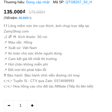
Thương hiệu:
Đang cập nhật
Mã SP:
QTGB267_50_H
135.000₫
175.000₫
(Tiết kiệm:
40.000₫
)
❗️ ❗️ Lông mềm mịn ôm cực thích, ảnh chụp trực tiếp tại
ZamyShop.com
📐 🌈 👝 Kích thước: 50 cm
📌 Màu sắc: Hồng
📌 Xuất xứ: Việt Nam
📌 An toàn cho sức khỏe người dùng
📌 Cam kết giá tốt nhất thị trường
📌 Hút chân không miễn phí
📌 Đổi mới khi phát hiện lỗi
❗️❗️ Bảo hành: Bảo hành vĩnh viễn đường chỉ may
👉👉 Tuyển Sỉ - CTV qua Zalo: 0374698993
👉👉 Hoa hồng cao cho đối tác Affiliate (Tiếp thị liên kết)