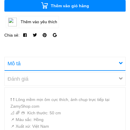
Thêm vào giỏ hàng
Thêm vào yêu thích
Chia sẻ:
Mô tả
Đánh giá
❗️ ❗️ Lông mềm mịn ôm cực thích, ảnh chụp trực tiếp tại
ZamyShop.com
📐 🌈 👝 Kích thước: 50 cm
📌 Màu sắc: Hồng
📌 Xuất xứ: Việt Nam