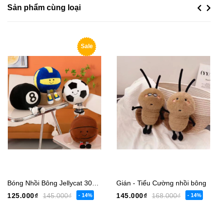
Sản phẩm cùng loại
Previou
Next
Sale
Bóng Nhồi Bông Jellycat 30cm, Jellycat Bóng Đá, Bóng Rổ, Bi-a, Bóng Chuyền Nhồi Bông
Gián - Tiểu Cường nhồi bông
125.000₫
145.000₫
145.000₫
168.000₫
- 14%
- 14%