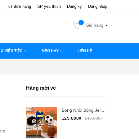
KT đơn hàng
SP yêu thích
Đăng ký
Đăng nhập
Giỏ hàng
Ụ KIỆN TIỆC
MẸO HAY
LIÊN HỆ
Hàng mới về
Bóng Nhồi Bông Jellycat 30cm, Jellycat Bóng Đá,...
125.000₫
145.000₫
com