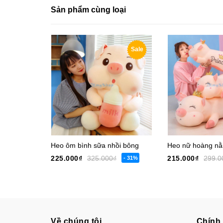
Sản phẩm cùng loại
Sale
Heo ôm bình sữa nhồi bông
Heo nữ hoàng n
225.000₫
325.000₫
215.000₫
299.0
- 31%
Về chúng tôi
Chính