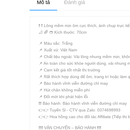
Mô tả
Đánh giá
❗️ ❗️ Lông mềm mịn ôm cực thích, ảnh chụp trực t
📐 🌈 👝 Kích thước: 70cm
📌 Màu sắc: Trắng
📌 Xuất xứ: Việt Nam
📌 Chất liệu ngoài: Vải lông nhung mềm mịn, khô
📌 An toàn cho sức khỏe người dùng, vải nhung m
📌 Cam kết giá tốt nhất thị trường
📌 Rất thích hợp dùng để ôm, trang trí hoặc làm qu
📌 Bảo hành vĩnh viễn đường chỉ may
📌 Hút chân không miễn phí
📌 Đổi mới khi phát hiện lỗi
❗️❗️ Bảo hành: Bảo hành vĩnh viễn đường chỉ may
👉👉 Tuyển Sỉ - CTV qua Zalo: 0374698993
👉👉 Hoa hồng cao cho đối tác Affiliate (Tiếp thị l
❗️❗️❗️ VẬN CHUYỂN – BẢO HÀNH ❗️❗️❗️