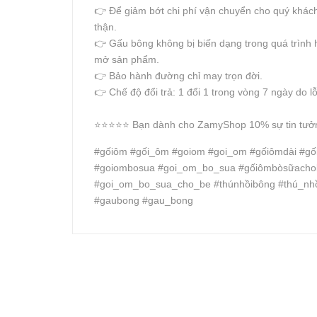
👉 Để giảm bớt chi phí vận chuyển cho quý khách
thận.
👉 Gấu bông không bị biến dạng trong quá trình 
mở sản phẩm.
👉 Bảo hành đường chỉ may trọn đời.
👉 Chế độ đổi trả: 1 đổi 1 trong vòng 7 ngày do l
⭐️⭐️⭐️⭐️⭐️ Bạn dành cho ZamyShop 10% sự tin tưởng
#gốiôm #gối_ôm #goiom #goi_om #gốiômdài #g
#goiombosua #goi_om_bo_sua #gốiômbòsữacho
#goi_om_bo_sua_cho_be #thúnhồibông #thú_nh
#gaubong #gau_bong