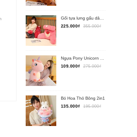
Gối tựa lưng gấu dâu Lotso
h
225.000₫
355.000₫
Ngựa Pony Unicorn ngồi
109.000₫
275.000₫
Bó Hoa Thỏ Bông 2in1
135.000₫
195.000₫