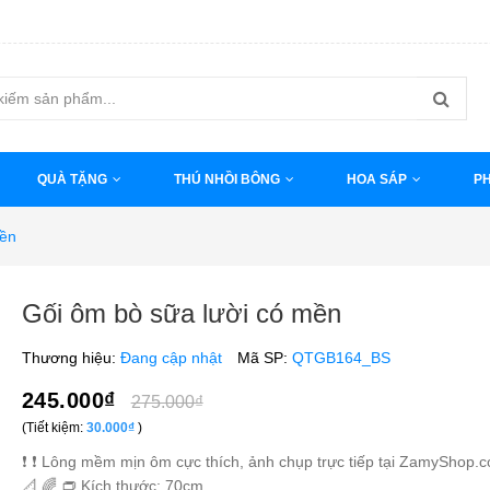
QUÀ TẶNG
THÚ NHỒI BÔNG
HOA SÁP
PH
mền
Gối ôm bò sữa lười có mền
Thương hiệu:
Đang cập nhật
Mã SP:
QTGB164_BS
245.000₫
275.000₫
(Tiết kiệm:
30.000₫
)
❗️ ❗️ Lông mềm mịn ôm cực thích, ảnh chụp trực tiếp tại ZamyShop.
📐 🌈 👝 Kích thước: 70cm