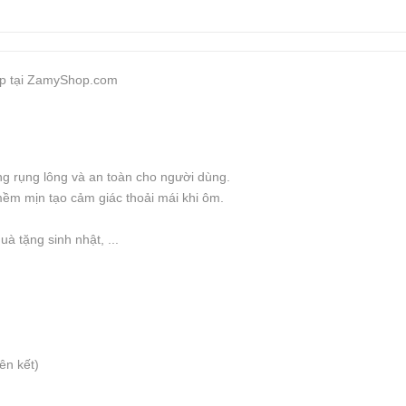
iếp tại ZamyShop.com
ng rụng lông và an toàn cho người dùng.
ềm mịn tạo cảm giác thoải mái khi ôm.
à tặng sinh nhật, ...
iên kết)