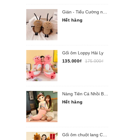
Gián - Tiểu Cường nhồi bông
Hết hàng
Gối ôm Loppy Hải Ly
135.000₫
175.000₫
Nàng Tiên Cá Nhồi Bông
Hết hàng
Gối ôm chuột lang Capypara