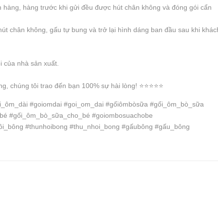
 hàng, hàng trước khi gửi đều được hút chân không và đóng gói cẩn
hút chân không, gấu tự bung và trở lại hình dáng ban đầu sau khi khác
ỗi của nhà sản xuất.
, chúng tôi trao đến bạn 100% sự hài lòng! ⭐️⭐️⭐️⭐️⭐️
ối_ôm_dài #goiomdai #goi_om_dai #gốiômbòsữa #gối_ôm_bò_sữa
bé #gối_ôm_bò_sữa_cho_bé #goiombosuachobe
ồi_bông #thunhoibong #thu_nhoi_bong #gấubông #gấu_bông