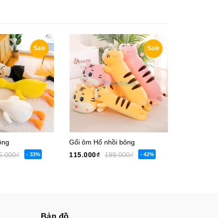
Sale
Sale
bông
Gối ôm Hổ nhồi bông
5.000₫
115.000₫
199.000₫
- 33%
- 42%
Bản đồ