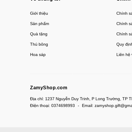
Giới thiệu
Chính sá
Sản phẩm
Chính s
Quà tặng
Chính s
Thú bông
Quy địn
Hoa sáp
Liên hệ 
ZamyShop.com
Địa chỉ:
1237 Nguyễn Duy Trinh, P Long Trường, TP 
Điện thoại:
0374698993
Email:
zamyshop.gift@gma