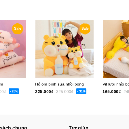
Sale
Sale
ằm
Hổ ôm bình sữa nhồi bông
Vịt lười nhồi 
00₫
225.000₫
325.000₫
165.000₫
24
- 28%
- 31%
 sách chung
Trợ giúp