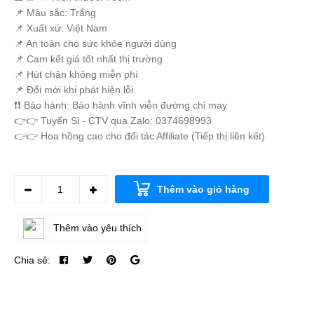
📌 Màu sắc: Trắng
📌 Xuất xứ: Việt Nam
📌 An toàn cho sức khỏe người dùng
📌 Cam kết giá tốt nhất thị trường
📌 Hút chân không miễn phí
📌 Đổi mới khi phát hiện lỗi
❗️❗️ Bảo hành: Bảo hành vĩnh viễn đường chỉ may
👉👉 Tuyển Sỉ - CTV qua Zalo: 0374698993
👉👉 Hoa hồng cao cho đối tác Affiliate (Tiếp thị liên kết)
Thêm vào giỏ hàng
Thêm vào yêu thích
Chia sẻ: