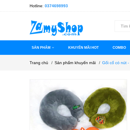
Hotline:
0374698993
SẢN PHẨM
KHUYẾN MÃI HOT
COMBO
Trang chủ
/
Sản phẩm khuyến mãi
/
Gối cổ có nút 