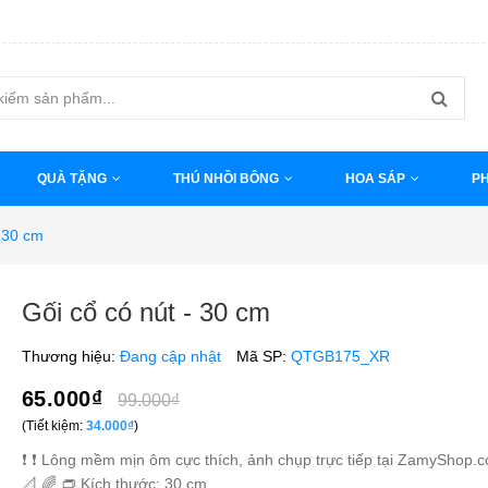
QUÀ TẶNG
THÚ NHỒI BÔNG
HOA SÁP
PH
- 30 cm
Gối cổ có nút - 30 cm
Thương hiệu:
Đang cập nhật
Mã SP:
QTGB175_XR
65.000₫
99.000₫
(Tiết kiệm:
34.000₫
)
❗️ ❗️ Lông mềm mịn ôm cực thích, ảnh chụp trực tiếp tại ZamyShop.
📐 🌈 👝 Kích thước: 30 cm