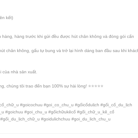
iên kết)
 hàng, hàng trước khi gửi đều được hút chân không và đóng gói cẩn
hút chân không, gấu tự bung và trở lại hình dáng ban đầu sau khi khác
ỗi của nhà sản xuất.
, chúng tôi trao đến bạn 100% sự hài lòng! ⭐️⭐️⭐️⭐️⭐️
_cổ_chữ_u #goicochuu #goi_co_chu_u #gốicổdulịch #gối_cổ_du_lịch
ữ_u #goichuu #goi_chu_u #gốichữukêcổ #gối_chữ_u_kê_cổ
#gối_du_lịch_chữ_u #goidulichchuu #goi_du_lich_chu_u