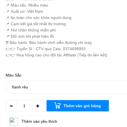
📌 Màu sắc: Nhiều màu
📌 Xuất xứ: Việt Nam
📌 An toàn cho sức khỏe người dùng
📌 Cam kết giá tốt nhất thị trường
📌 Hút chân không miễn phí
📌 Đổi mới khi phát hiện lỗi
❗️❗️ Bảo hành: Bảo hành vĩnh viễn đường chỉ may
👉👉 Tuyển Sỉ - CTV qua Zalo: 0374698993
👉👉 Hoa hồng cao cho đối tác Affiliate (Tiếp thị liên kết)
Màu Sắc
Thêm vào giỏ hàng
Thêm vào yêu thích