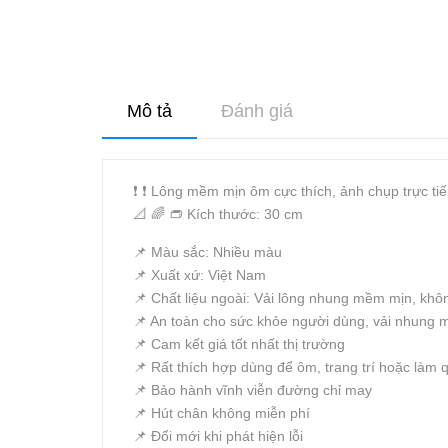
Mô tả
Đánh giá
❗️ ❗️ Lông mềm mịn ôm cực thích, ảnh chụp trực t
📐 🌈 👝 Kích thước: 30 cm
📌 Màu sắc: Nhiều màu
📌 Xuất xứ: Việt Nam
📌 Chất liệu ngoài: Vải lông nhung mềm mịn, khô
📌 An toàn cho sức khỏe người dùng, vải nhung m
📌 Cam kết giá tốt nhất thị trường
📌 Rất thích hợp dùng để ôm, trang trí hoặc làm qu
📌 Bảo hành vĩnh viễn đường chỉ may
📌 Hút chân không miễn phí
📌 Đổi mới khi phát hiện lỗi