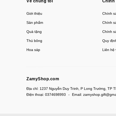
Về chúng tôi
Chính
Giới thiệu
Chính sá
Sản phẩm
Chính s
Quà tặng
Chính s
Thú bông
Quy địn
Hoa sáp
Liên hệ 
ZamyShop.com
Địa chỉ:
1237 Nguyễn Duy Trinh, P Long Trường, TP 
Điện thoại:
0374698993
Email:
zamyshop.gift@gma