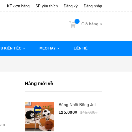
KT đơn hàng
SP yêu thích
Đăng ký
Đăng nhập
Giỏ hàng
Ụ KIỆN TIỆC
MẸO HAY
LIÊN HỆ
Hàng mới về
Bóng Nhồi Bông Jellycat 30cm, Jellycat Bóng Đá,...
125.000₫
145.000₫
com