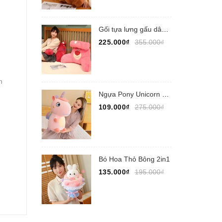
Gối tựa lưng gấu dâu Lotso
225.000₫
355.000₫
h
Ngựa Pony Unicorn ngồi
109.000₫
275.000₫
Bó Hoa Thỏ Bông 2in1
135.000₫
195.000₫