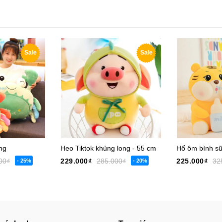
Sale
Sale
ng
Heo Tiktok khủng long - 55 cm
Hổ ôm bình sữ
00₫
229.000₫
285.000₫
225.000₫
32
- 25%
- 20%