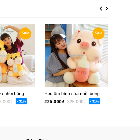
Previous
Next
Sale
Sale
a nhồi bông
Heo ôm bình sữa nhồi bông
5.000₫
225.000₫
325.000₫
195.000₫
- 31%
- 31%