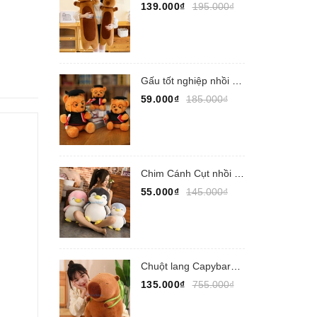
139.000₫
195.000₫
Gấu tốt nghiệp nhồi bông
59.000₫
185.000₫
Chim Cánh Cụt nhồi bông
55.000₫
145.000₫
Chuột lang Capybara nhồi bông
135.000₫
755.000₫