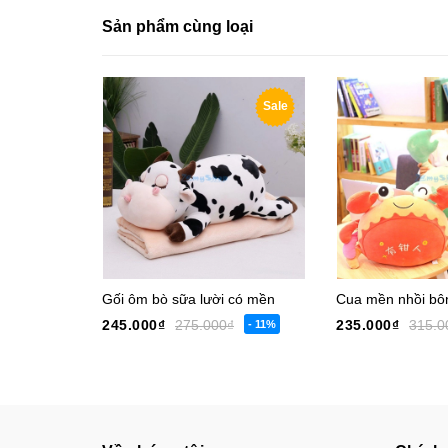
Sản phẩm cùng loại
Sale
Gối ôm bò sữa lười có mền
Cua mền nhồi bô
245.000₫
275.000₫
235.000₫
315.0
- 11%