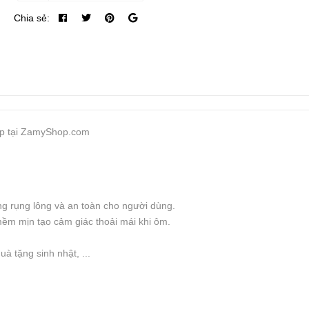
Chia sẻ:
iếp tại ZamyShop.com
ng rụng lông và an toàn cho người dùng.
ềm mịn tạo cảm giác thoải mái khi ôm.
à tặng sinh nhật, ...