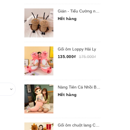
Gián - Tiểu Cường nhồi bông
Hết hàng
Gối ôm Loppy Hải Ly
135.000₫
175.000₫
Nàng Tiên Cá Nhồi Bông
Hết hàng
Gối ôm chuột lang Capypara