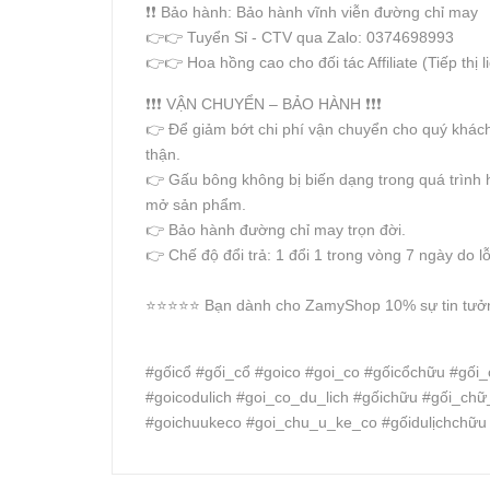
❗️❗️ Bảo hành: Bảo hành vĩnh viễn đường chỉ may
👉👉 Tuyển Sỉ - CTV qua Zalo: 0374698993
👉👉 Hoa hồng cao cho đối tác Affiliate (Tiếp thị l
❗️❗️❗️ VẬN CHUYỂN – BẢO HÀNH ❗️❗️❗️
👉 Để giảm bớt chi phí vận chuyển cho quý khách
thận.
👉 Gấu bông không bị biến dạng trong quá trình 
mở sản phẩm.
👉 Bảo hành đường chỉ may trọn đời.
👉 Chế độ đổi trả: 1 đổi 1 trong vòng 7 ngày do l
⭐️⭐️⭐️⭐️⭐️ Bạn dành cho ZamyShop 10% sự tin tưởng
#gốicổ #gối_cổ #goico #goi_co #gốicổchữu #gối
#goicodulich #goi_co_du_lich #gốichữu #gối_ch
#goichuukeco #goi_chu_u_ke_co #gốidulịchchữu 